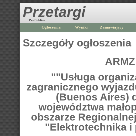
Przetargi
ProPublico
Ogłoszenia
Wyniki
Zamawiający
Szczegóły ogłoszenia
ARMZ.
""Usługa organiz
zagranicznego wyjazd
(Buenos Aires) 
województwa małopo
obszarze Regionalnej 
"Elektrotechnika 