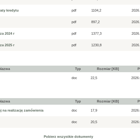
łaty kredytu
pdf
1104,2
2026.
pdf
897,2
2026.
za 2024 r
pdf
1377,3
2026.
za 2025 r
pdf
1230,8
2026.
Nazwa
Typ
Rozmiar [KB]
P
doc
22,5
2026.
Nazwa
Typ
Rozmiar [KB]
P
j na realizację zamówienia
doc
17,9
2026.
doc
20,5
2026.
Pobierz wszystkie dokumenty