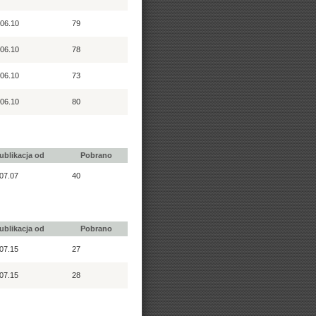
06.10
79
06.10
78
06.10
73
06.10
80
ublikacja od
Pobrano
07.07
40
ublikacja od
Pobrano
07.15
27
07.15
28