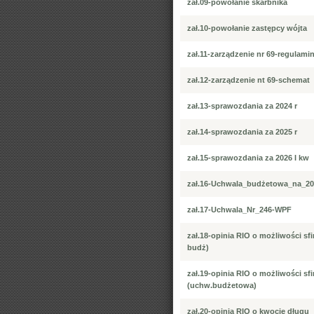
zał.09-powołanie skarbnika
zał.10-powołanie zastępcy wójta
zał.11-zarządzenie nr 69-regulami
zał.12-zarządzenie nt 69-schemat
zał.13-sprawozdania za 2024 r
zał.14-sprawozdania za 2025 r
zał.15-sprawozdania za 2026 I kw
zał.16-Uchwala_budżetowa_na_20
zał.17-Uchwala_Nr_246-WPF
zał.18-opinia RIO o możliwości sf
budż)
zał.19-opinia RIO o możliwości sf
(uchw.budżetowa)
zał.20-opinia RIO o kwocie długu