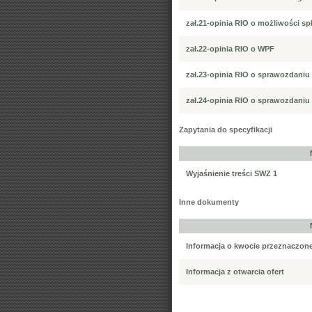
zał.21-opinia RIO o możliwości sp
zał.22-opinia RIO o WPF
zał.23-opinia RIO o sprawozdaniu 
zał.24-opinia RIO o sprawozdaniu 
Zapytania do specyfikacji
Wyjaśnienie treści SWZ 1
Inne dokumenty
Informacja o kwocie przeznaczone
Informacja z otwarcia ofert