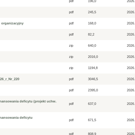
pdf
196,0
2026.
pdf
245,5
2026.
n organizacyjny
pdf
168,0
2026.
pdf
82,2
2026.
zip
640,0
2026.
zip
2016,0
2026.
zip
1194,8
2026.
26_r_Nr_220
pdf
3046,5
2026.
pdf
2395,0
2026.
inansowania deficytu (projekt uchw.
pdf
637,0
2026.
inansowania deficytu
pdf
671,5
2026.
pdf
808,9
2026.