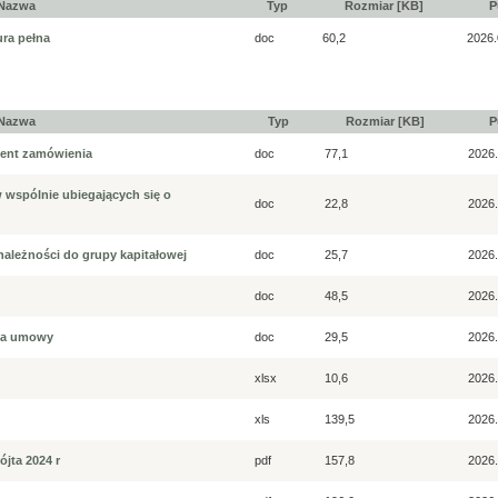
Nazwa
Typ
Rozmiar [KB]
P
ura pełna
doc
60,2
2026.
Nazwa
Typ
Rozmiar [KB]
P
ment zamówienia
doc
77,1
2026.
wspólnie ubiegających się o
doc
22,8
2026.
ależności do grupy kapitałowej
doc
25,7
2026.
doc
48,5
2026.
nia umowy
doc
29,5
2026.
xlsx
10,6
2026.
xls
139,5
2026.
jta 2024 r
pdf
157,8
2026.