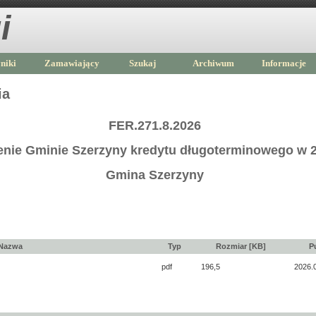
i
niki
Zamawiający
Szukaj
Archiwum
Informacje
ia
FER.271.8.2026
enie Gminie Szerzyny kredytu długoterminowego w 2
Gmina Szerzyny
Nazwa
Typ
Rozmiar [KB]
P
pdf
196,5
2026.