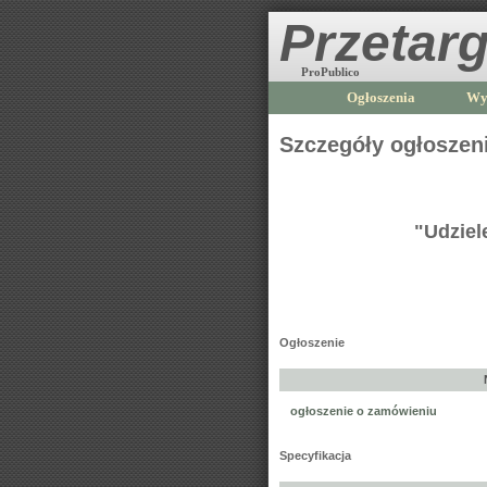
Przetarg
ProPublico
Ogłoszenia
Wy
Szczegóły ogłoszen
"Udziel
Ogłoszenie
ogłoszenie o zamówieniu
Specyfikacja