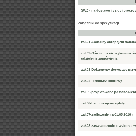
SWZ - na dostawę i usługi proced
Załączniki do specyfikacji
zał.01-Jednolity europejski doku
zał.02-Oświadczenie wykonawców 
udzielenie zamówienia
zał.03-Dokumenty dotyczące przyn
zał.04-formularz ofertowy
zał.05-projektowane postanowie
zał.06-harmonogram spłaty
zał.07-zadłużenie na 01.05.2026 r
zał.08-zaświadczenie o wyborze wó