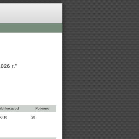
026 r."
ublikacja od
Pobrano
06.10
28