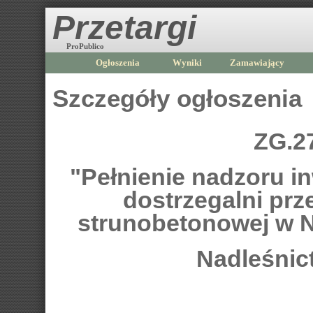
Przetargi
ProPublico
Ogłoszenia
Wyniki
Zamawiający
Szczegóły ogłoszenia
ZG.2
"Pełnienie nadzoru 
dostrzegalni prz
strunobetonowej w 
Nadleśnic