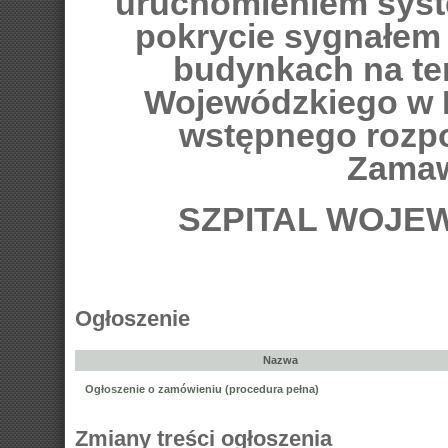
uruchomieniem syste
pokrycie sygnałem
budynkach na tere
Wojewódzkiego w 
wstępnego rozp
Zamaw
SZPITAL WOJE
Ogłoszenie
Nazwa
Ogłoszenie o zamówieniu (procedura pełna)
Zmiany treści ogłoszenia