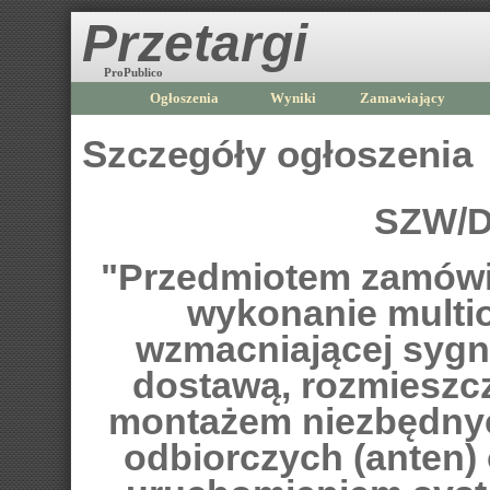
Przetargi
ProPublico
Ogłoszenia
Wyniki
Zamawiający
Szczegóły ogłoszenia
SZW/D
"Przedmiotem zamówie
wykonanie multiop
wzmacniającej sygna
dostawą, rozmieszc
montażem niezbędnyc
odbiorczych (anten) o