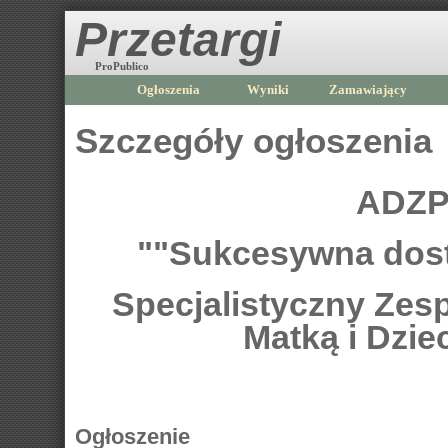
Przetargi
ProPublico
Ogłoszenia
Wyniki
Zamawiający
Szczegóły ogłoszenia
ADZP
""Sukcesywna dost
Specjalistyczny Zes
Matką i Dzi
Ogłoszenie