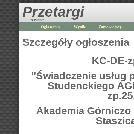
Przetargi
ProPublico
Ogłoszenia
Wyniki
Zamawiający
Szczegóły ogłoszenia
KC-DE-z
"Świadczenie usług p
Studenckiego AG
zp.25
Akademia Górniczo -
Staszic