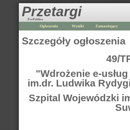
Przetargi
ProPublico
Ogłoszenia
Wyniki
Zamawiający
Szczegóły ogłoszenia
49/T
"Wdrożenie e-usług
im.dr. Ludwika Rydygi
Szpital Wojewódzki i
Su