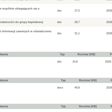
 wspólnie ubiegających się o
doc
27,5
2026
ynależności do grupy kapitałowej
doc
28,7
2026
ci informacji zawartych w oświadczeniu
doc
31,1
2026
Nazwa
Typ
Rozmiar [KB]
P
doc
24,6
2026.
Nazwa
Typ
Rozmiar [KB]
docx
49,8
2026
Nazwa
Typ
Rozmiar [KB]