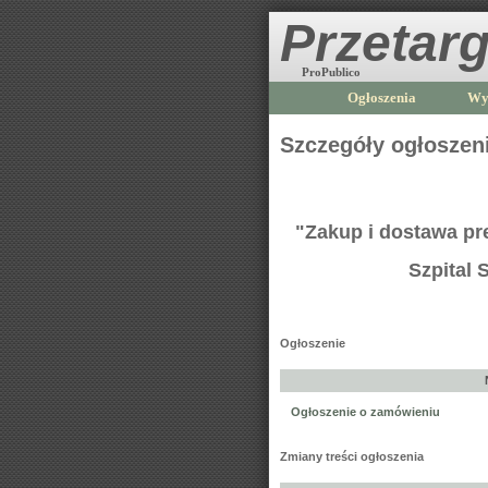
Przetarg
ProPublico
Ogłoszenia
Wy
Szczegóły ogłoszen
"Zakup i dostawa pr
Szpital 
Ogłoszenie
Ogłoszenie o zamówieniu
Zmiany treści ogłoszenia