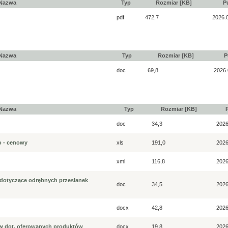
Nazwa
Typ
Rozmiar [KB]
P
pdf
472,7
2026.
Nazwa
Typ
Rozmiar [KB]
P
doc
69,8
2026.
Nazwa
Typ
Rozmiar [KB]
doc
34,3
2026
o - cenowy
xls
191,0
2026
xml
116,8
2026
 dotyczące odrębnych przesłanek
doc
34,5
2026
docx
42,8
2026
w dot. oferowanych produktów
docx
19,8
2026