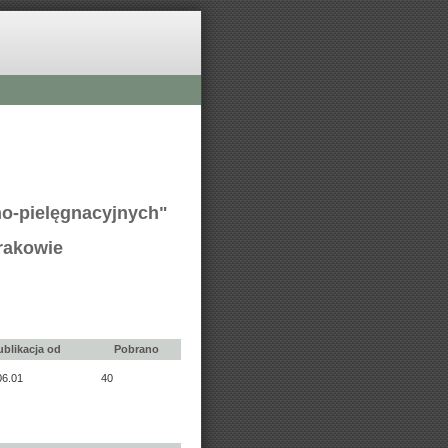
no-pielęgnacyjnych"
rakowie
ublikacja od
Pobrano
06.01
40