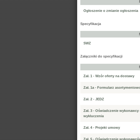
Ogłoszenie o zmianie ogłoszenia
Specyfikacja
SWZ
Załączniki do specyfikacji
Zał. 1 - Wzór oferty na dostawy
Zał. 1a - Formularz asortymentow
Zał. 2 - JEDZ
Zał. 3 - Oświadczenie wykonawcy
wykluczenia
Zał. 4 - Projekt umowy
Zał. 5 - Oświadczenie wykonawcó