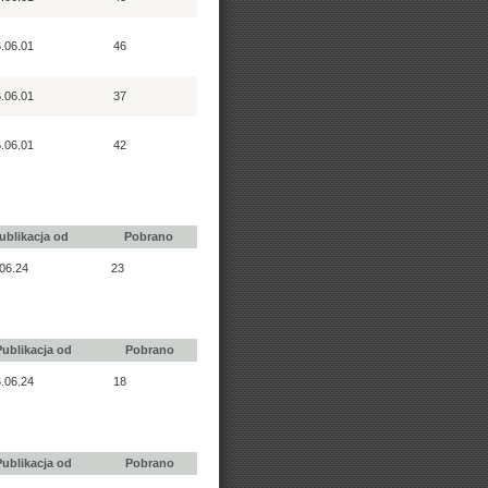
.06.01
46
.06.01
37
.06.01
42
ublikacja od
Pobrano
06.24
23
Publikacja od
Pobrano
.06.24
18
Publikacja od
Pobrano