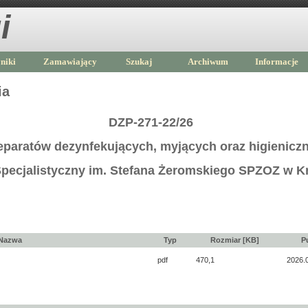
i
niki
Zamawiający
Szukaj
Archiwum
Informacje
ia
DZP-271-22/26
eparatów dezynfekujących, myjących oraz higienicz
Specjalistyczny im. Stefana Żeromskiego SPZOZ w K
Nazwa
Typ
Rozmiar [KB]
P
pdf
470,1
2026.