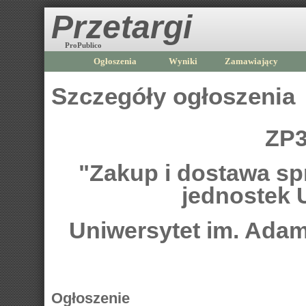
Przetargi
ProPublico
Ogłoszenia
Wyniki
Zamawiający
Szczegóły ogłoszenia
ZP3
"Zakup i dostawa s
jednostek U
Uniwersytet im. Ada
Ogłoszenie