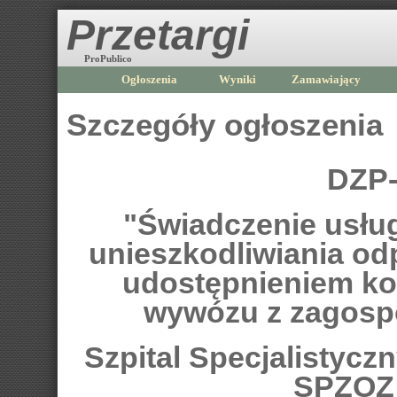
Przetargi
ProPublico
Ogłoszenia
Wyniki
Zamawiający
Szczegóły ogłoszenia
DZP-
"Świadczenie usług
unieszkodliwiania o
udostępnieniem ko
wywózu z zagosp
Szpital Specjalistycz
SPZOZ 