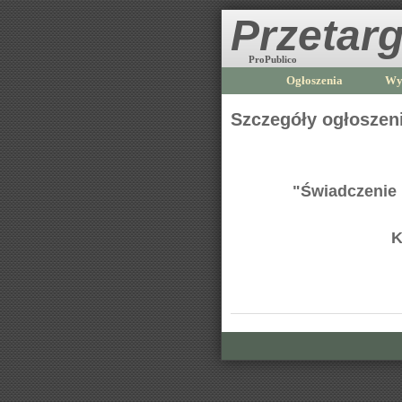
Przetarg
ProPublico
Ogłoszenia
Wy
Szczegóły ogłoszen
"Świadczenie
K