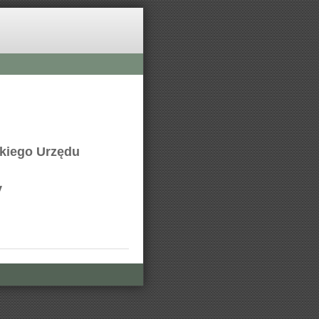
kiego Urzędu
y