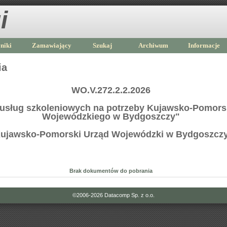
i
niki
Zamawiający
Szukaj
Archiwum
Informacje
ia
WO.V.272.2.2.2026
 usług szkoleniowych na potrzeby Kujawsko-Pomors
Wojewódzkiego w Bydgoszczy"
ujawsko-Pomorski Urząd Wojewódzki w Bydgoszcz
Brak dokumentów do pobrania
©2006-2026
Datacomp Sp. z o.o.