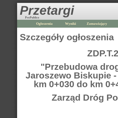
Przetargi
ProPublico
Ogłoszenia
Wyniki
Zamawiający
Szczegóły ogłoszenia
ZDP.T.
"Przebudowa drog
Jaroszewo Biskupie 
km 0+030 do km 0+4
Zarząd Dróg P