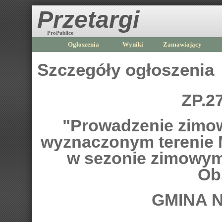
Przetargi
ProPublico
Ogłoszenia
Wyniki
Zamawiający
Szczegóły ogłoszenia
ZP.2
"Prowadzenie zimo
wyznaczonym terenie 
w sezonie zimowym 
Ob
GMINA 