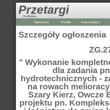
Przetargi
ProPublico
Ogłoszenia
Wyniki
Zamawiający
Szczegóły ogłoszenia
ZG.2
" Wykonanie kompletne
dla zadania p
hydrotechnicznych - z
na rowach melioracyj
Szary Kierz, Owcze 
projektu pn. Kompleks