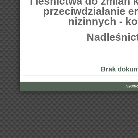
i leśnictwa do zmian k
przeciwdziałanie e
nizinnych - k
Nadleśnic
Brak dokum
©2006-