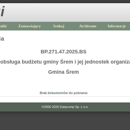
i
niki
Zamawiający
Szukaj
Archiwum
Informacje
ia
BP.271.47.2025.BS
bsługa budżetu gminy Śrem i jej jednostek organi
Gmina Śrem
Brak dokumentów do pobrania
©2006-2026
Datacomp Sp. z o.o.