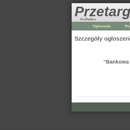
Przetarg
ProPublico
Ogłoszenia
Wy
Szczegóły ogłoszen
"Bankowa o