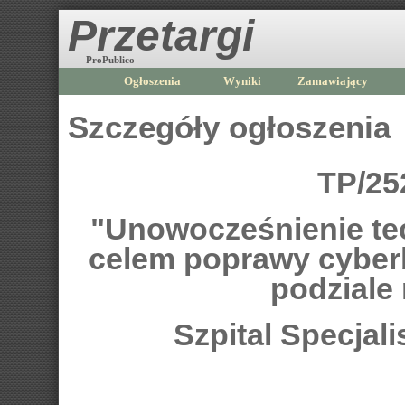
Przetargi
ProPublico
Ogłoszenia
Wyniki
Zamawiający
Szczegóły ogłoszenia
TP/25
"Unowocześnienie te
celem poprawy cyber
podziale 
Szpital Specjal