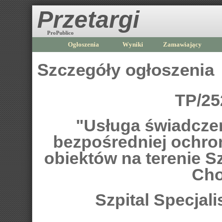
Przetargi
ProPublico
Ogłoszenia
Wyniki
Zamawiający
Szczegóły ogłoszenia
TP/25
"Usługa świadczen
bezpośredniej ochron
obiektów na terenie S
Cho
Szpital Specjal