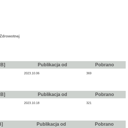
 Zdrowotnej
KB]
Publikacja od
Pobrano
2023.10.06
369
KB]
Publikacja od
Pobrano
2023.10.18
321
B]
Publikacja od
Pobrano