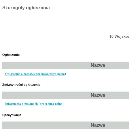
Szczegóły ogłoszenia
10 Wojskow
Ogłoszenie
Nazwa
Ogłoszenie o zamówieniu (procedura pełna)
Zmiany treści ogłoszenia
Nazwa
Informacja o zmianach (procedura pełna)
Specyfikacja
Nazwa