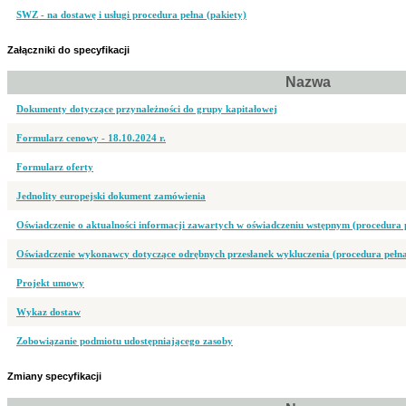
SWZ - na dostawę i usługi procedura pełna (pakiety)
Załączniki do specyfikacji
Nazwa
Dokumenty dotyczące przynależności do grupy kapitałowej
Formularz cenowy - 18.10.2024 r.
Formularz oferty
Jednolity europejski dokument zamówienia
Oświadczenie o aktualności informacji zawartych w oświadczeniu wstępnym (procedura 
Oświadczenie wykonawcy dotyczące odrębnych przesłanek wykluczenia (procedura pełn
Projekt umowy
Wykaz dostaw
Zobowiązanie podmiotu udostępniającego zasoby
Zmiany specyfikacji