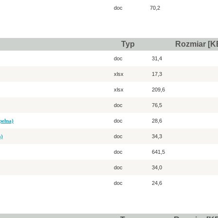
doc
70,2
Typ
Rozmiar [K
doc
31,4
xlsx
17,3
xlsx
209,6
doc
76,5
pełna)
doc
28,6
a)
doc
34,3
doc
641,5
doc
34,0
doc
24,6