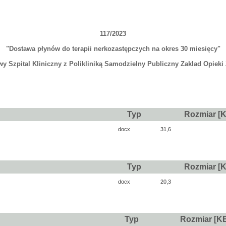
117/2023
"Dostawa płynów do terapii nerkozastępczych na okres 30 miesięcy"
y Szpital Kliniczny z Polikliniką Samodzielny Publiczny Zaklad Opieki
Typ
Rozmiar [
docx
31,6
Typ
Rozmiar [
docx
20,3
Typ
Rozmiar [K