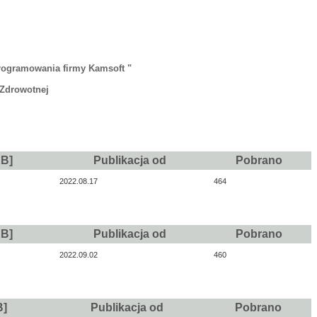
rogramowania firmy Kamsoft "
 Zdrowotnej
KB]
Publikacja od
Pobrano
2022.08.17
464
KB]
Publikacja od
Pobrano
2022.09.02
460
B]
Publikacja od
Pobrano