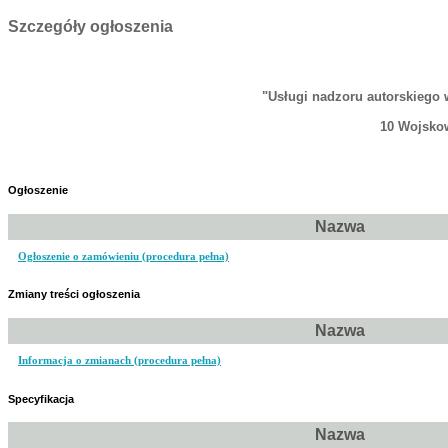
Szczegóły ogłoszenia
"Usługi nadzoru autorskiego
10 Wojskow
Ogłoszenie
Nazwa
Ogłoszenie o zamówieniu (procedura pełna)
Zmiany treści ogłoszenia
Nazwa
Informacja o zmianach (procedura pełna)
Specyfikacja
Nazwa