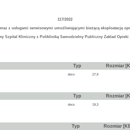
117/2022
 wraz z usługami serwisowymi umożliwiającymi bieżącą eksploatację op
y Szpital Kliniczny z Polikliniką Samodzielny Publiczny Zaklad Opieki
Typ
Rozmiar [
docx
27,9
Typ
Rozmiar [
docx
19,3
Typ
Rozmiar [K