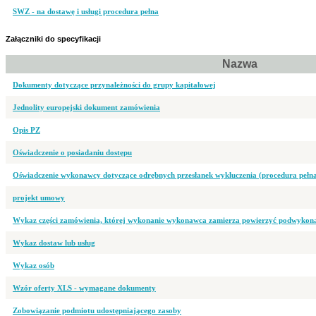
SWZ - na dostawę i usługi procedura pełna
Załączniki do specyfikacji
Nazwa
Dokumenty dotyczące przynależności do grupy kapitałowej
Jednolity europejski dokument zamówienia
Opis PZ
Oświadczenie o posiadaniu dostępu
Oświadczenie wykonawcy dotyczące odrębnych przesłanek wykluczenia (procedura pełn
projekt umowy
Wykaz części zamówienia, której wykonanie wykonawca zamierza powierzyć podwyko
Wykaz dostaw lub usług
Wykaz osób
Wzór oferty XLS - wymagane dokumenty
Zobowiązanie podmiotu udostępniającego zasoby