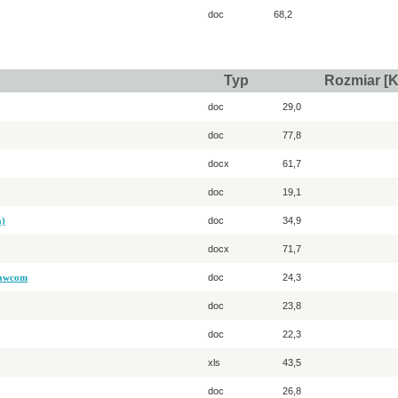
doc
68,2
Typ
Rozmiar [
doc
29,0
doc
77,8
docx
61,7
doc
19,1
a)
doc
34,9
docx
71,7
nawcom
doc
24,3
doc
23,8
doc
22,3
xls
43,5
doc
26,8