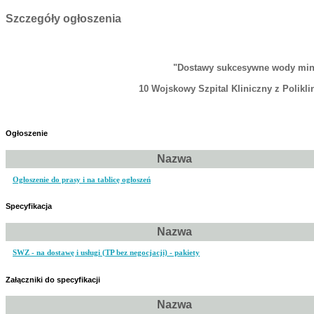
Szczegóły ogłoszenia
"Dostawy sukcesywne wody miner
10 Wojskowy Szpital Kliniczny z Polikl
Ogłoszenie
Nazwa
Ogłoszenie do prasy i na tablicę ogłoszeń
Specyfikacja
Nazwa
SWZ - na dostawę i usługi (TP bez negocjacji) - pakiety
Załączniki do specyfikacji
Nazwa