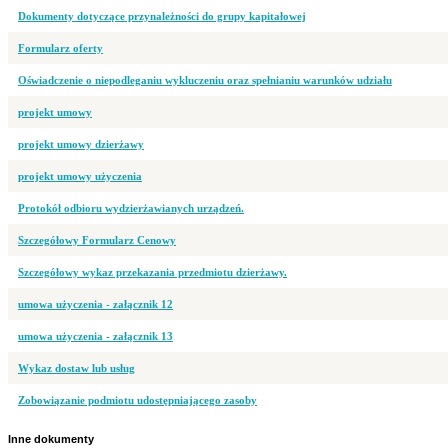
Dokumenty dotyczące przynależności do grupy kapitałowej
Formularz oferty
Oświadczenie o niepodleganiu wykluczeniu oraz spełnianiu warunków udziału
projekt umowy
projekt umowy dzierżawy
projekt umowy użyczenia
Protokół odbioru wydzierżawianych urządzeń.
Szczegółowy Formularz Cenowy
Szczegółowy wykaz przekazania przedmiotu dzierżawy.
umowa użyczenia - załącznik 12
umowa użyczenia - załącznik 13
Wykaz dostaw lub usług
Zobowiązanie podmiotu udostępniającego zasoby
Inne dokumenty