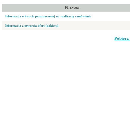
Nazwa
Informacja o kwocie przeznaczonej na realizację zamówienia
Informacja z otwarcia ofert (pakiety)
Pobierz