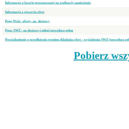
Informacja o kwocie przeznaczonej na realizację zamówienia
Informacja z otwarcia ofert
Popr Wzór_oferty_na_dostawy
Popr. SWZ - na dostawę i usługi procedura pełna
Powiadomienie o przedłużeniu terminu składania ofert - wyjaśnienia SWZ (procedura pe
Pobierz wsz