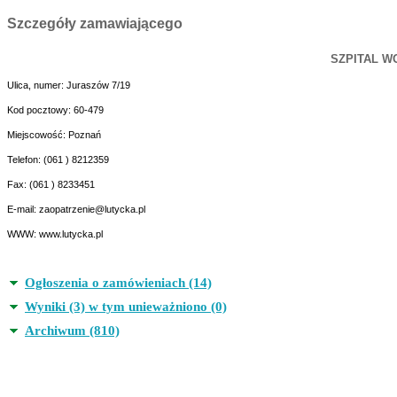
Szczegóły zamawiającego
SZPITAL W
Ulica, numer:
Juraszów 7/19
Kod pocztowy:
60-479
Miejscowość:
Poznań
Telefon:
(061 ) 8212359
Fax:
(061 ) 8233451
E-mail:
zaopatrzenie@lutycka.pl
WWW:
www.lutycka.pl
Ogłoszenia o zamówieniach (14)
Wyniki (3) w tym unieważniono (0)
Archiwum (810)