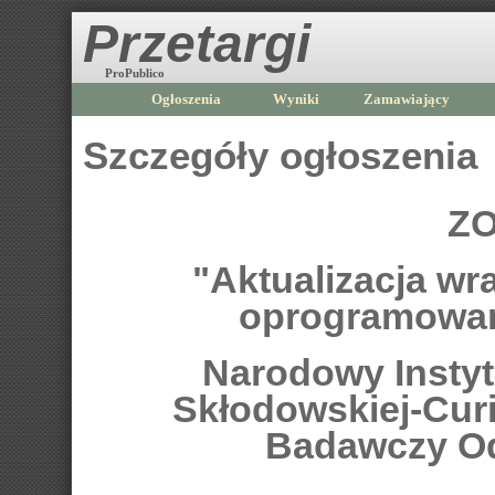
Przetargi
ProPublico
Ogłoszenia
Wyniki
Zamawiający
Szczegóły ogłoszenia
ZO
"Aktualizacja wr
oprogramowan
Narodowy Instytu
Skłodowskiej-Curi
Badawczy Od