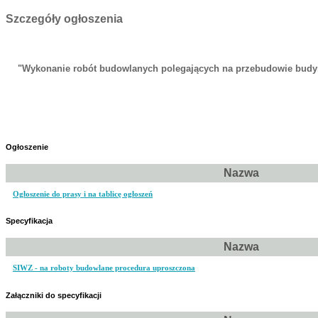
Szczegóły ogłoszenia
"Wykonanie robót budowlanych polegających na przebudowie budynk
Ogłoszenie
Nazwa
Ogłoszenie do prasy i na tablicę ogłoszeń
Specyfikacja
Nazwa
SIWZ - na roboty budowlane procedura uproszczona
Załączniki do specyfikacji