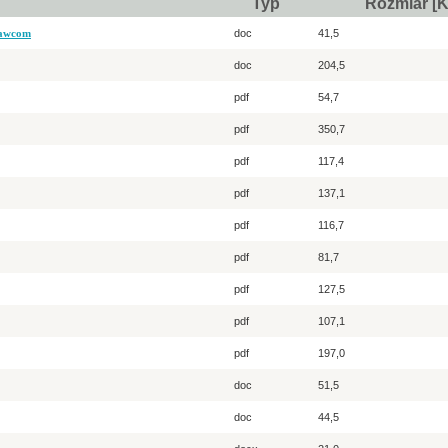
Typ
Rozmiar [
nawcom
doc
41,5
doc
204,5
pdf
54,7
pdf
350,7
pdf
117,4
pdf
137,1
pdf
116,7
pdf
81,7
pdf
127,5
pdf
107,1
pdf
197,0
doc
51,5
doc
44,5