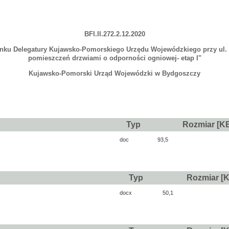
BFI.II.272.2.12.2020
u Delegatury Kujawsko-Pomorskiego Urzędu Wojewódzkiego przy ul. Brz
pomieszczeń drzwiami o odporności ogniowej- etap I"
Kujawsko-Pomorski Urząd Wojewódzki w Bydgoszczy
Typ
Rozmiar [K
doc
93,5
Typ
Rozmiar [
docx
50,1