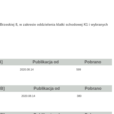
eskiej 8, w zakresie oddzielenia klatki schodowej K1 i wybranych
B]
Publikacja od
Pobrano
2020.08.14
599
KB]
Publikacja od
Pobrano
2020.08.14
380